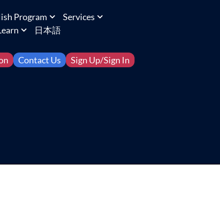
lish Program
Services
earn
日本語
ion
Contact Us
Sign Up/Sign In