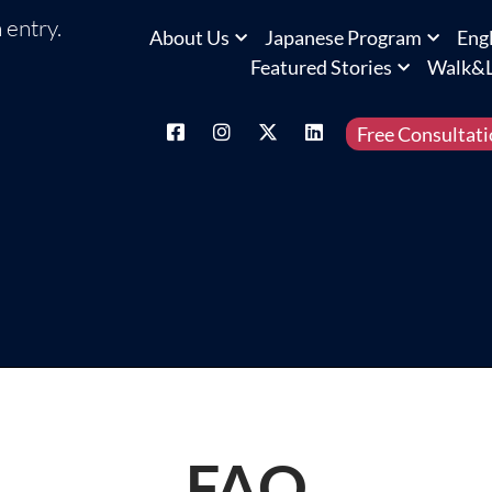
 entry.
About Us
Japanese Program
Eng
Featured Stories
Walk&L
Free Consultat
FAQ