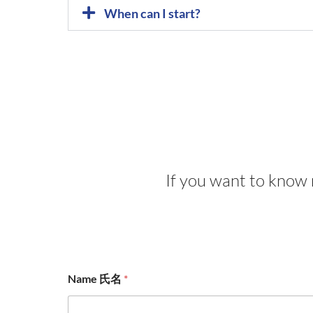
When can I start?
If you want to know 
Name 氏名
*