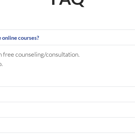
e online courses?
n free counseling/consultation.
o.