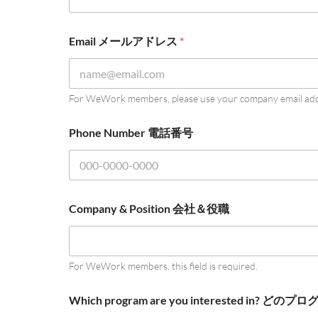
Email メールアドレス
*
For WeWork members, please use your company email add
Phone Number 電話番号
Company & Position 会社＆役職
For WeWork members, this field is required.
Which program are you interested i