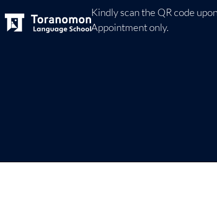
Kindly scan the QR code upon
Appointment only.