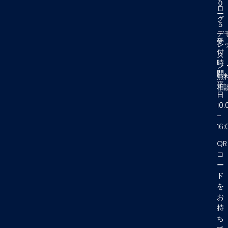
０
ロ
ー
グ
デ
受
レ
付
ス
時
ン
間
無
平
相
日
10:
–
16:
QR
コ
ー
ド
を
お
持
ち