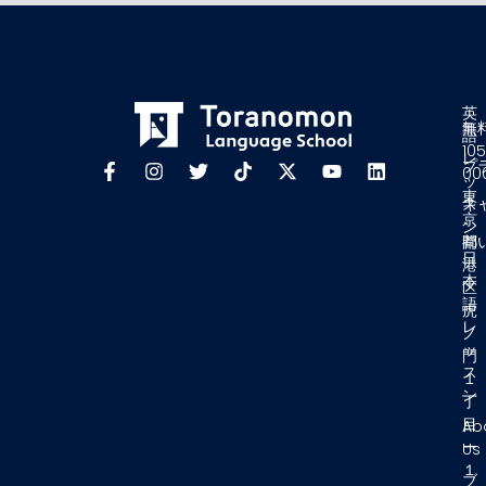
英
〒
無
語
105
レ
プ
00
ッ
東
ス
キ
京
ン
都
問
日
港
本
区
語
虎
レ
ノ
ッ
門
ス
１
ン
丁
目
Ab
ー
Us
１
ブ