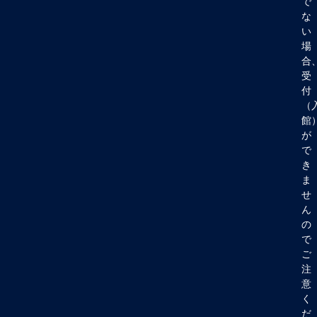
で
な
い
場
合
受
付
（
館
が
で
き
ま
せ
ん
の
で
ご
注
意
く
だ