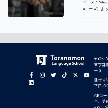
コース：N4～
※ニーズによ
〒105-0
東京都
ー５
受付時
平日 10:0
QRコ
合、受
のでご