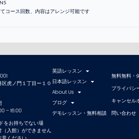
N5
ってコース回数、内容はアレンジ可能です
英語レッスン
001
無料無料・
日本語レッスン
港区虎ノ門１丁目ー１０
プライバシ
About Us
キャンセル
ブログ
間
0 – 16:00
デモレッスン・無料相談
問い合わせ
ードをお持ちでない場
付（入館）ができません
注意ください。