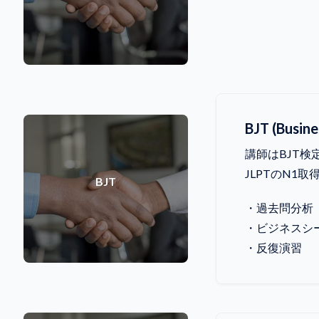
BJT (Busine
講師はBJT検
JLPTのN
BJT
・過去問分析
・ビジネスシ
・反復演習