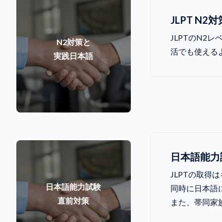
JLPT 
JLPTのN
N2対策と
活でも使える
実践日本語
日本語能力
JLPTの取
日本語能力試験
同時に日本語
直前対策
また、帯同家